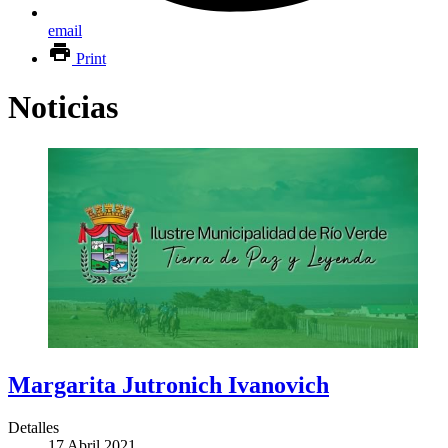
email
Print
Noticias
Margarita Jutronich Ivanovich
Detalles
17 Abril 2021