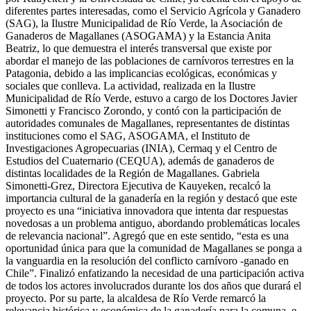
diferentes partes interesadas, como el Servicio Agrícola y Ganadero
(SAG), la Ilustre Municipalidad de Río Verde, la Asociación de
Ganaderos de Magallanes (ASOGAMA) y la Estancia Anita
Beatriz, lo que demuestra el interés transversal que existe por
abordar el manejo de las poblaciones de carnívoros terrestres en la
Patagonia, debido a las implicancias ecológicas, económicas y
sociales que conlleva. La actividad, realizada en la Ilustre
Municipalidad de Río Verde, estuvo a cargo de los Doctores Javier
Simonetti y Francisco Zorondo, y contó con la participación de
autoridades comunales de Magallanes, representantes de distintas
instituciones como el SAG, ASOGAMA, el Instituto de
Investigaciones Agropecuarias (INIA), Cermaq y el Centro de
Estudios del Cuaternario (CEQUA), además de ganaderos de
distintas localidades de la Región de Magallanes. Gabriela
Simonetti-Grez, Directora Ejecutiva de Kauyeken, recalcó la
importancia cultural de la ganadería en la región y destacó que este
proyecto es una “iniciativa innovadora que intenta dar respuestas
novedosas a un problema antiguo, abordando problemáticas locales
de relevancia nacional”. Agregó que en este sentido, “esta es una
oportunidad única para que la comunidad de Magallanes se ponga a
la vanguardia en la resolución del conflicto carnívoro -ganado en
Chile”. Finalizó enfatizando la necesidad de una participación activa
de todos los actores involucrados durante los dos años que durará el
proyecto. Por su parte, la alcaldesa de Río Verde remarcó la
relevancia histórica y económica de la ganadería para la comuna, e