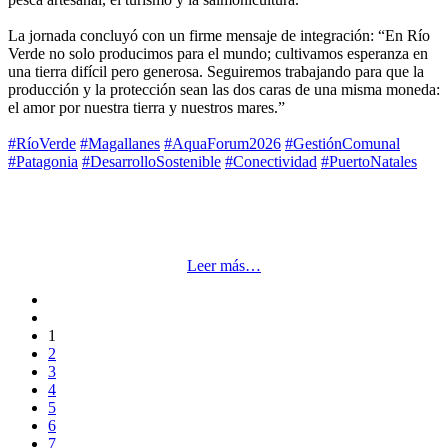
La jornada concluyó con un firme mensaje de integración: “En Río
Verde no solo producimos para el mundo; cultivamos esperanza en
una tierra difícil pero generosa. Seguiremos trabajando para que la
producción y la protección sean las dos caras de una misma moneda:
el amor por nuestra tierra y nuestros mares.”
#RíoVerde
#Magallanes
#AquaForum2026
#GestiónComunal
#Patagonia
#DesarrolloSostenible
#Conectividad
#PuertoNatales
Leer más…
1
2
3
4
5
6
7