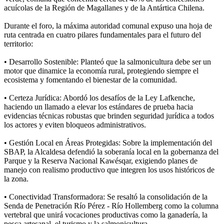
acuícolas de la Región de Magallanes y de la Antártica Chilena.
Durante el foro, la máxima autoridad comunal expuso una hoja de
ruta centrada en cuatro pilares fundamentales para el futuro del
territorio:
• Desarrollo Sostenible: Planteó que la salmonicultura debe ser un
motor que dinamice la economía rural, protegiendo siempre el
ecosistema y fomentando el bienestar de la comunidad.
• Certeza Jurídica: Abordó los desafíos de la Ley Lafkenche,
haciendo un llamado a elevar los estándares de prueba hacia
evidencias técnicas robustas que brinden seguridad jurídica a todos
los actores y eviten bloqueos administrativos.
• Gestión Local en Áreas Protegidas: Sobre la implementación del
SBAP, la Alcaldesa defendió la soberanía local en la gobernanza del
Parque y la Reserva Nacional Kawésqar, exigiendo planes de
manejo con realismo productivo que integren los usos históricos de
la zona.
• Conectividad Transformadora: Se resaltó la consolidación de la
Senda de Penetración Río Pérez - Río Hollemberg como la columna
vertebral que unirá vocaciones productivas como la ganadería, la
pesca artesanal, el turismo y la salmonicultura.