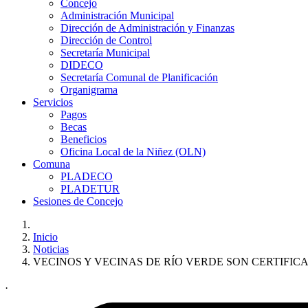
Concejo
Administración Municipal
Dirección de Administración y Finanzas
Dirección de Control
Secretaría Municipal
DIDECO
Secretaría Comunal de Planificación
Organigrama
Servicios
Pagos
Becas
Beneficios
Oficina Local de la Niñez (OLN)
Comuna
PLADECO
PLADETUR
Sesiones de Concejo
Inicio
Noticias
VECINOS Y VECINAS DE RÍO VERDE SON CERTIFIC
.