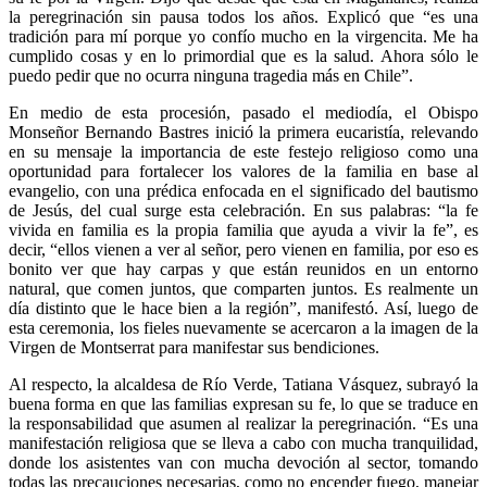
la peregrinación sin pausa todos los años. Explicó que “es una
tradición para mí porque yo confío mucho en la virgencita. Me ha
cumplido cosas y en lo primordial que es la salud. Ahora sólo le
puedo pedir que no ocurra ninguna tragedia más en Chile”.
En medio de esta procesión, pasado el mediodía, el Obispo
Monseñor Bernando Bastres inició la primera eucaristía, relevando
en su mensaje la importancia de este festejo religioso como una
oportunidad para fortalecer los valores de la familia en base al
evangelio, con una prédica enfocada en el significado del bautismo
de Jesús, del cual surge esta celebración. En sus palabras: “la fe
vivida en familia es la propia familia que ayuda a vivir la fe”, es
decir, “ellos vienen a ver al señor, pero vienen en familia, por eso es
bonito ver que hay carpas y que están reunidos en un entorno
natural, que comen juntos, que comparten juntos. Es realmente un
día distinto que le hace bien a la región”, manifestó. Así, luego de
esta ceremonia, los fieles nuevamente se acercaron a la imagen de la
Virgen de Montserrat para manifestar sus bendiciones.
Al respecto, la alcaldesa de Río Verde, Tatiana Vásquez, subrayó la
buena forma en que las familias expresan su fe, lo que se traduce en
la responsabilidad que asumen al realizar la peregrinación. “Es una
manifestación religiosa que se lleva a cabo con mucha tranquilidad,
donde los asistentes van con mucha devoción al sector, tomando
todas las precauciones necesarias, como no encender fuego, manejar