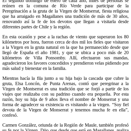
El segundo domingo de enero de cada año, miles de personas se
reúnen en la comuna de Río Verde para participar de la
Peregrinación a la gruta de la Virgen de Montserrat, fiesta religiosa
que ha arraigado en Magallanes una tradición de más de 30 años,
renovando así la fe de los devotos que llegan a visitarla desde
diferentes partes de Chile y la región.
En esta ocasión y pese a la rachas de viento que superaron los 80
kilómetros por hora, fueron cerca de dos mil los fieles que visitaron
a la Virgen en la gruta natural en la que ha permanecido desde que
llegó de España el año 1981, y que se ubica a poco más de 20
kilómetros de Villa Ponsomby. Allí, efectuaron sus mandas,
agradecieron los favores concedidos y prendieron velas pidiendo por
más salud y bienestar en la familia.
Mientras hacía la fila junto a su hija bajo la cascada que cubre la
gruta, Elsa Loncón, de Punta Arenas, contó que peregrinar a la
Virgen de Montserrat es una tradición que se forjó a partir de los
viajes que realizaba con su padrino cuando era pequeña. Por esta
razón, hoy su hija de 9 años lleva el nombre de Monserrat y una
forma de agradecer su existencia es visitando a la virgen. “Soy fiel
devota de la Virgen de Monserrat y tenemos mucha fe en ella”,
confesó.
Carmen González, oriunda de la Región de Maule, también profesó
su fe por la Virgen. Dijo que desde que está en Magallanes, realiza