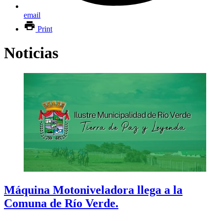
email
Print
Noticias
Máquina Motoniveladora llega a la
Comuna de Río Verde.