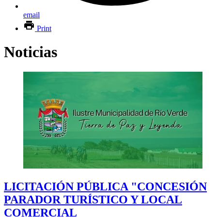
email
Print
Noticias
LICITACIÓN PÚBLICA "CONCESIÓN
PARADOR TURÍSTICO Y LOCAL
COMERCIAL